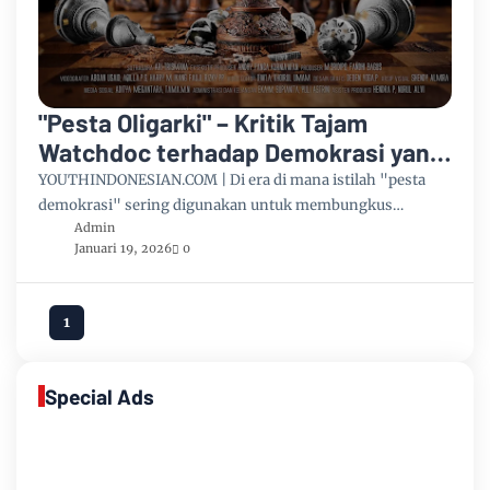
"Pesta Oligarki" – Kritik Tajam
Watchdoc terhadap Demokrasi yang
Dikuasai Elite
YOUTHINDONESIAN.COM | Di era di mana istilah "pesta
demokrasi" sering digunakan untuk membungkus…
Admin
Januari 19, 2026
0
1
Special Ads