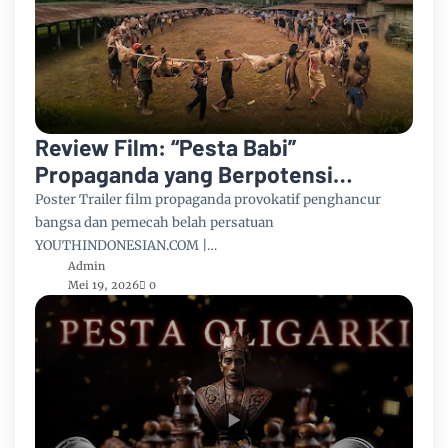
Review Film: “Pesta Babi”
Propaganda yang Berpotensi
Mengulang Luka Kerusuhan Papua
Poster Trailer film propaganda provokatif penghancur
bangsa dan pemecah belah persatuan
YOUTHINDONESIAN.COM |…
Admin
Mei 19, 2026
0