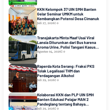
KKN Kelompok 37 UIN SMH Banten
Gelar Seminar UMKM untuk
Kembangkan Potensi Desa Cimanuk
Juli 27, 2026
0
Transjakarta Minta Maaf Usai Viral
Lansia Diturunkan dari Bus karena
Aroma Urine, Polisi Tangani Kasus
Lansia Korban Penyekapan
Agustus 04, 2026
0
Raperda Kota Serang: Fraksi PKS
Tolak Legalisasi THM dan
Perdagangan Alkohol
Juli 29, 2026
0
Kolaborasi KKN dan PLP UIN SMH
Banten Edukasi Pelajar MAN 2
Pandeglang tentang Bahaya
Pernikahan Dini
Juli 29, 2026
0