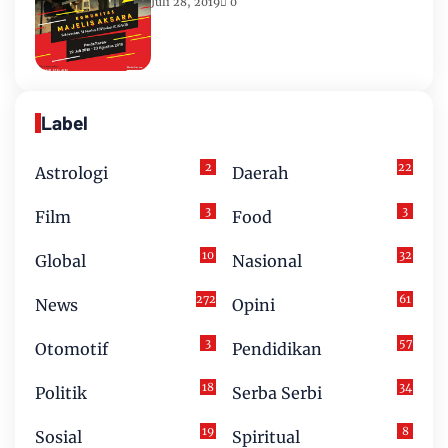
Juli 28, 2019
0
Label
2
22
Astrologi
Daerah
3
3
Film
Food
10
32
Global
Nasional
272
61
News
Opini
3
57
Otomotif
Pendidikan
18
34
Politik
Serba Serbi
19
8
Sosial
Spiritual