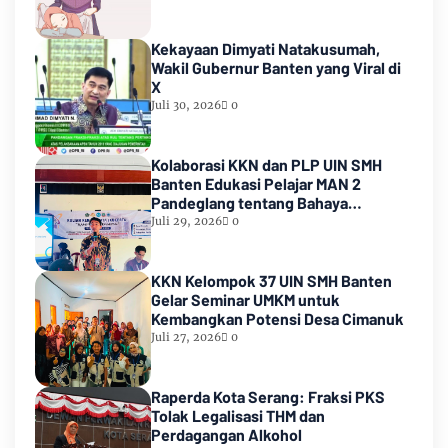
Kekayaan Dimyati Natakusumah,
Wakil Gubernur Banten yang Viral di
X
Juli 30, 2026
0
Kolaborasi KKN dan PLP UIN SMH
Banten Edukasi Pelajar MAN 2
Pandeglang tentang Bahaya
Pernikahan Dini
Juli 29, 2026
0
KKN Kelompok 37 UIN SMH Banten
Gelar Seminar UMKM untuk
Kembangkan Potensi Desa Cimanuk
Juli 27, 2026
0
Raperda Kota Serang: Fraksi PKS
Tolak Legalisasi THM dan
Perdagangan Alkohol