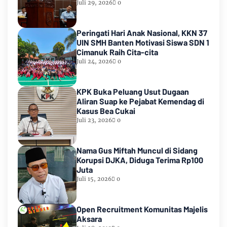
Juli 29, 2026
0
Peringati Hari Anak Nasional, KKN 37
UIN SMH Banten Motivasi Siswa SDN 1
Cimanuk Raih Cita-cita
Juli 24, 2026
0
KPK Buka Peluang Usut Dugaan
Aliran Suap ke Pejabat Kemendag di
Kasus Bea Cukai
Juli 23, 2026
0
Nama Gus Miftah Muncul di Sidang
Korupsi DJKA, Diduga Terima Rp100
Juta
Juli 15, 2026
0
Open Recruitment Komunitas Majelis
Aksara