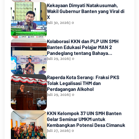
Kekayaan Dimyati Natakusumah,
Wakil Gubernur Banten yang Viral di
X
Juli 30, 2026
0
Kolaborasi KKN dan PLP UIN SMH
Banten Edukasi Pelajar MAN 2
Pandeglang tentang Bahaya
Pernikahan Dini
Juli 29, 2026
0
Raperda Kota Serang: Fraksi PKS
Tolak Legalisasi THM dan
Perdagangan Alkohol
Juli 29, 2026
0
KKN Kelompok 37 UIN SMH Banten
Gelar Seminar UMKM untuk
Kembangkan Potensi Desa Cimanuk
Juli 27, 2026
0