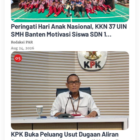
Peringati Hari Anak Nasional, KKN 37 UIN
SMH Banten Motivasi Siswa SDN 1
Cimanuk Raih Cita-cita
Redaksi PAR
Aug 24, 2026
KPK Buka Peluang Usut Dugaan Aliran