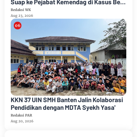
Suap ke Pejabat Kemendag di Kasus Bea
Cukai
Redaksi WK
Aug 23, 2026
KKN 37 UIN SMH Banten Jalin Kolaborasi
Pendidikan dengan MDTA Syekh Yasa'
Redaksi PAR
Aug 20, 2026