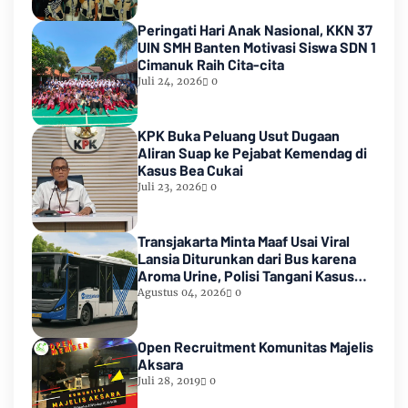
Peringati Hari Anak Nasional, KKN 37
UIN SMH Banten Motivasi Siswa SDN 1
Cimanuk Raih Cita-cita
Juli 24, 2026
0
KPK Buka Peluang Usut Dugaan
Aliran Suap ke Pejabat Kemendag di
Kasus Bea Cukai
Juli 23, 2026
0
Transjakarta Minta Maaf Usai Viral
Lansia Diturunkan dari Bus karena
Aroma Urine, Polisi Tangani Kasus
Lansia Korban Penyekapan
Agustus 04, 2026
0
Open Recruitment Komunitas Majelis
Aksara
Juli 28, 2019
0