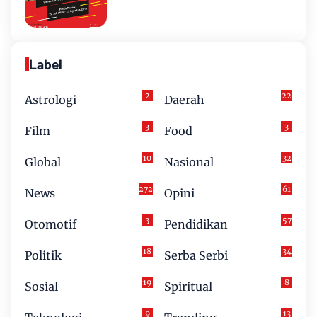
Label
2
22
Astrologi
Daerah
3
3
Film
Food
10
32
Global
Nasional
272
61
News
Opini
3
57
Otomotif
Pendidikan
18
34
Politik
Serba Serbi
19
8
Sosial
Spiritual
9
13