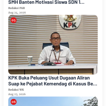
SMH Banten Motivasi Siswa SDN 1
Cimanuk Raih Cita-cita
Redaksi PAR
Aug 24, 2026
KPK Buka Peluang Usut Dugaan Aliran
Suap ke Pejabat Kemendag di Kasus Bea
Cukai
Redaksi WK
Aug 23, 2026