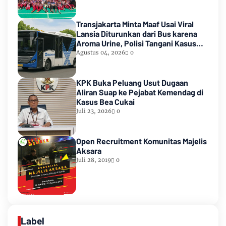
Transjakarta Minta Maaf Usai Viral
Lansia Diturunkan dari Bus karena
Aroma Urine, Polisi Tangani Kasus
Lansia Korban Penyekapan
Agustus 04, 2026
0
KPK Buka Peluang Usut Dugaan
Aliran Suap ke Pejabat Kemendag di
Kasus Bea Cukai
Juli 23, 2026
0
Open Recruitment Komunitas Majelis
Aksara
Juli 28, 2019
0
Label