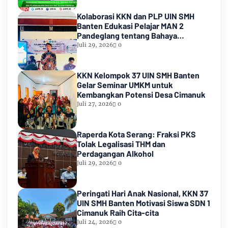
Kolaborasi KKN dan PLP UIN SMH
Banten Edukasi Pelajar MAN 2
Pandeglang tentang Bahaya
Pernikahan Dini
Juli 29, 2026
0
KKN Kelompok 37 UIN SMH Banten
Gelar Seminar UMKM untuk
Kembangkan Potensi Desa Cimanuk
Juli 27, 2026
0
Raperda Kota Serang: Fraksi PKS
Tolak Legalisasi THM dan
Perdagangan Alkohol
Juli 29, 2026
0
Peringati Hari Anak Nasional, KKN 37
UIN SMH Banten Motivasi Siswa SDN 1
Cimanuk Raih Cita-cita
Juli 24, 2026
0