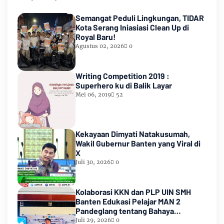
Semangat Peduli Lingkungan, TIDAR
Kota Serang Iniasiasi Clean Up di
Royal Baru!
Agustus 02, 2026
0
Writing Competition 2019 :
Superhero ku di Balik Layar
Mei 06, 2019
52
Kekayaan Dimyati Natakusumah,
Wakil Gubernur Banten yang Viral di
X
Juli 30, 2026
0
Kolaborasi KKN dan PLP UIN SMH
Banten Edukasi Pelajar MAN 2
Pandeglang tentang Bahaya
Pernikahan Dini
Juli 29, 2026
0