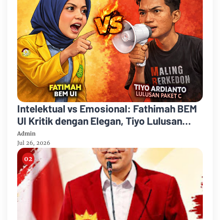
Intelektual vs Emosional: Fathimah BEM
UI Kritik dengan Elegan, Tiyo Lulusan
Paket C Serang dengan Umpatan dan
Admin
Hinaan
Jul 26, 2026