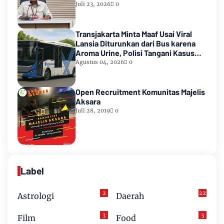
Juli 23, 2026
0
Transjakarta Minta Maaf Usai Viral
Lansia Diturunkan dari Bus karena
Aroma Urine, Polisi Tangani Kasus
Lansia Korban Penyekapan
Agustus 04, 2026
0
Open Recruitment Komunitas Majelis
Aksara
Juli 28, 2019
0
Label
2
22
Astrologi
Daerah
3
3
Film
Food