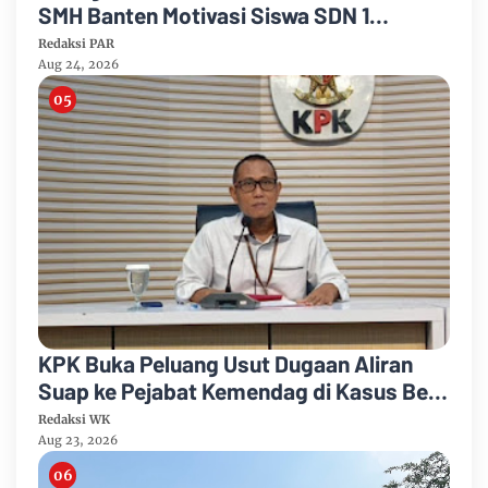
SMH Banten Motivasi Siswa SDN 1
Cimanuk Raih Cita-cita
Redaksi PAR
Aug 24, 2026
KPK Buka Peluang Usut Dugaan Aliran
Suap ke Pejabat Kemendag di Kasus Bea
Cukai
Redaksi WK
Aug 23, 2026