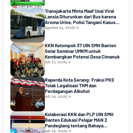
Transjakarta Minta Maaf Usai Viral
Lansia Diturunkan dari Bus karena
Aroma Urine, Polisi Tangani Kasus
Lansia Korban Penyekapan
Agustus 04, 2026
0
KKN Kelompok 37 UIN SMH Banten
Gelar Seminar UMKM untuk
Kembangkan Potensi Desa Cimanuk
Juli 27, 2026
0
Raperda Kota Serang: Fraksi PKS
Tolak Legalisasi THM dan
Perdagangan Alkohol
Juli 29, 2026
0
Kolaborasi KKN dan PLP UIN SMH
Banten Edukasi Pelajar MAN 2
Pandeglang tentang Bahaya
Pernikahan Dini
Juli 29, 2026
0