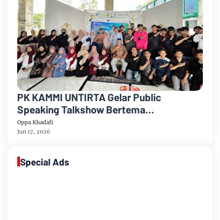
PK KAMMI UNTIRTA Gelar Public
Speaking Talkshow Bertema
“Membangun Pengaruh melalui
Oppa Khadafi
Komunikasi Publik” Bersama
Jun 17, 2026
Kuadranesia Institute
Special Ads