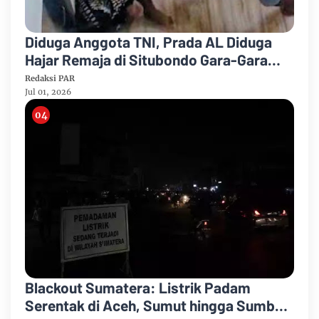
Diduga Anggota TNI, Prada AL Diduga
Hajar Remaja di Situbondo Gara-Gara
Rebutan Pacar
Redaksi PAR
Jul 01, 2026
Blackout Sumatera: Listrik Padam
Serentak di Aceh, Sumut hingga Sumbar