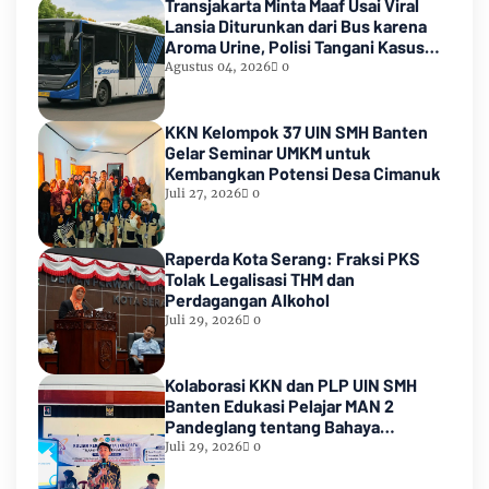
Transjakarta Minta Maaf Usai Viral
Lansia Diturunkan dari Bus karena
Aroma Urine, Polisi Tangani Kasus
Lansia Korban Penyekapan
Agustus 04, 2026
0
KKN Kelompok 37 UIN SMH Banten
Gelar Seminar UMKM untuk
Kembangkan Potensi Desa Cimanuk
Juli 27, 2026
0
Raperda Kota Serang: Fraksi PKS
Tolak Legalisasi THM dan
Perdagangan Alkohol
Juli 29, 2026
0
Kolaborasi KKN dan PLP UIN SMH
Banten Edukasi Pelajar MAN 2
Pandeglang tentang Bahaya
Pernikahan Dini
Juli 29, 2026
0