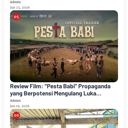
Ganggu Aktivitas Warga
Admin
Jun 23, 2026
Review Film: “Pesta Babi” Propaganda
yang Berpotensi Mengulang Luka
Kerusuhan Papua
Admin
Jun 19, 2026