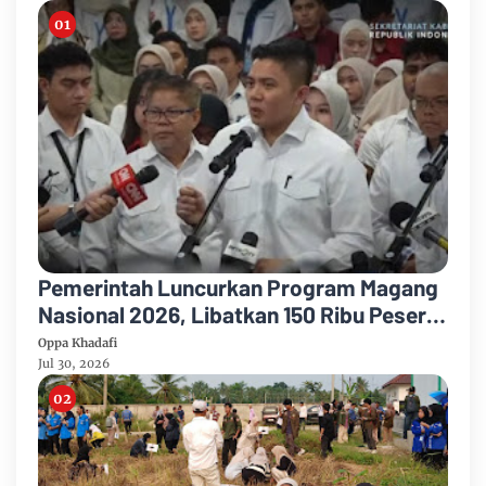
Pemerintah Luncurkan Program Magang
Nasional 2026, Libatkan 150 Ribu Peserta
untuk Percepat Penyerapan Tenaga Kerja
Oppa Khadafi
Lulusan Baru
Jul 30, 2026