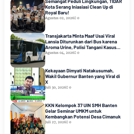
Semangat Peduli Lingkungan, TIDAR
Kota Serang Iniasiasi Clean Up di
Royal Baru!
Agustus 02, 2026
0
Transjakarta Minta Maaf Usai Viral
Lansia Diturunkan dari Bus karena
Aroma Urine, Polisi Tangani Kasus
Lansia Korban Penyekapan
Agustus 04, 2026
0
Kekayaan Dimyati Natakusumah,
Wakil Gubernur Banten yang Viral di
X
Juli 30, 2026
0
KKN Kelompok 37 UIN SMH Banten
Gelar Seminar UMKM untuk
Kembangkan Potensi Desa Cimanuk
Juli 27, 2026
0