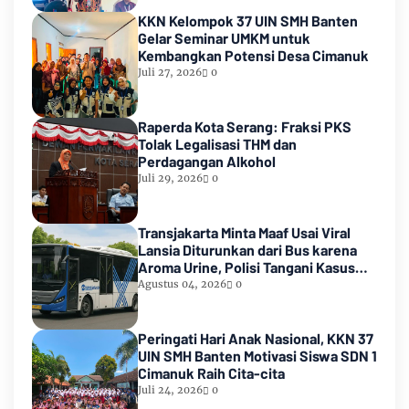
KKN Kelompok 37 UIN SMH Banten
Gelar Seminar UMKM untuk
Kembangkan Potensi Desa Cimanuk
Juli 27, 2026
0
Raperda Kota Serang: Fraksi PKS
Tolak Legalisasi THM dan
Perdagangan Alkohol
Juli 29, 2026
0
Transjakarta Minta Maaf Usai Viral
Lansia Diturunkan dari Bus karena
Aroma Urine, Polisi Tangani Kasus
Lansia Korban Penyekapan
Agustus 04, 2026
0
Peringati Hari Anak Nasional, KKN 37
UIN SMH Banten Motivasi Siswa SDN 1
Cimanuk Raih Cita-cita
Juli 24, 2026
0