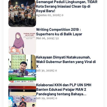
Semangat Peduli Lingkungan, TIDAR
Kota Serang Iniasiasi Clean Up di
Royal Baru!
Agustus 02, 2026
0
Writing Competition 2019 :
Superhero ku di Balik Layar
Mei 06, 2019
52
Kekayaan Dimyati Natakusumah,
Wakil Gubernur Banten yang Viral di
X
Juli 30, 2026
0
Kolaborasi KKN dan PLP UIN SMH
Banten Edukasi Pelajar MAN 2
Pandeglang tentang Bahaya
Pernikahan Dini
Juli 29, 2026
0