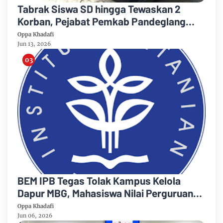
Tabrak Siswa SD hingga Tewaskan 2
Korban, Pejabat Pemkab Pandeglang
Resmi Jadi Tersangka
Oppa Khadafi
Jun 13, 2026
BEM IPB Tegas Tolak Kampus Kelola
Dapur MBG, Mahasiswa Nilai Perguruan
Tinggi Bukan Tempat Proyek Pangan
Oppa Khadafi
Jun 06, 2026