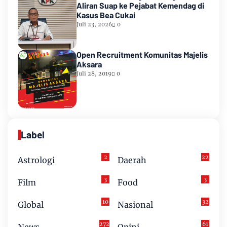
Aliran Suap ke Pejabat Kemendag di
Kasus Bea Cukai
Juli 23, 2026
0
Open Recruitment Komunitas Majelis
Aksara
Juli 28, 2019
0
Label
2
22
Astrologi
Daerah
3
3
Film
Food
10
32
Global
Nasional
272
61