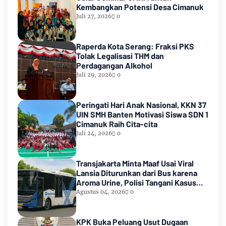
Kembangkan Potensi Desa Cimanuk
Juli 27, 2026
0
Raperda Kota Serang: Fraksi PKS
Tolak Legalisasi THM dan
Perdagangan Alkohol
Juli 29, 2026
0
Peringati Hari Anak Nasional, KKN 37
UIN SMH Banten Motivasi Siswa SDN 1
Cimanuk Raih Cita-cita
Juli 24, 2026
0
Transjakarta Minta Maaf Usai Viral
Lansia Diturunkan dari Bus karena
Aroma Urine, Polisi Tangani Kasus
Lansia Korban Penyekapan
Agustus 04, 2026
0
KPK Buka Peluang Usut Dugaan