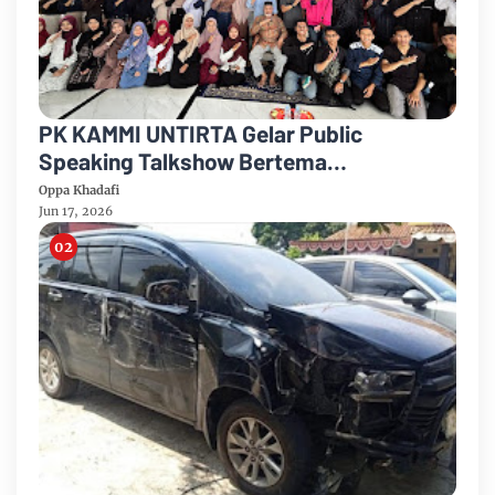
PK KAMMI UNTIRTA Gelar Public
Speaking Talkshow Bertema
“Membangun Pengaruh melalui
Oppa Khadafi
Komunikasi Publik” Bersama
Jun 17, 2026
Kuadranesia Institute