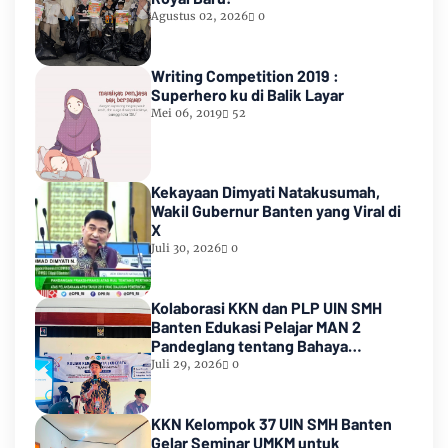
Agustus 02, 2026
0
Writing Competition 2019 :
Superhero ku di Balik Layar
Mei 06, 2019
52
Kekayaan Dimyati Natakusumah,
Wakil Gubernur Banten yang Viral di
X
Juli 30, 2026
0
Kolaborasi KKN dan PLP UIN SMH
Banten Edukasi Pelajar MAN 2
Pandeglang tentang Bahaya
Pernikahan Dini
Juli 29, 2026
0
KKN Kelompok 37 UIN SMH Banten
Gelar Seminar UMKM untuk