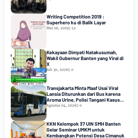
Writing Competition 2019 :
Superhero ku di Balik Layar
Mei 06, 2019
52
Kekayaan Dimyati Natakusumah,
Wakil Gubernur Banten yang Viral di
X
Juli 30, 2026
0
Transjakarta Minta Maaf Usai Viral
Lansia Diturunkan dari Bus karena
Aroma Urine, Polisi Tangani Kasus
Lansia Korban Penyekapan
Agustus 04, 2026
0
KKN Kelompok 37 UIN SMH Banten
Gelar Seminar UMKM untuk
Kembangkan Potensi Desa Cimanuk