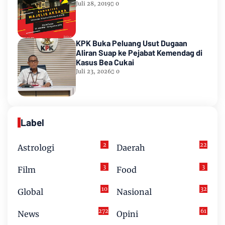
Juli 28, 2019
0
KPK Buka Peluang Usut Dugaan
Aliran Suap ke Pejabat Kemendag di
Kasus Bea Cukai
Juli 23, 2026
0
Label
2
22
Astrologi
Daerah
3
3
Film
Food
10
32
Global
Nasional
272
61
News
Opini