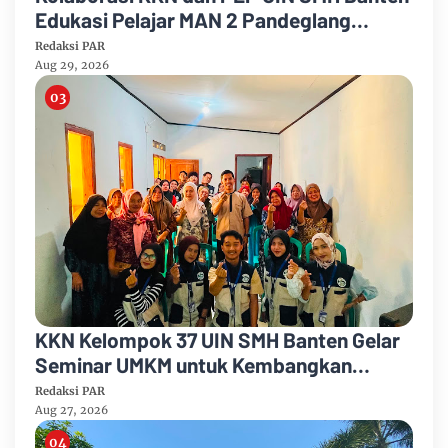
Edukasi Pelajar MAN 2 Pandeglang
tentang Bahaya Pernikahan Dini
Redaksi PAR
Aug 29, 2026
KKN Kelompok 37 UIN SMH Banten Gelar
Seminar UMKM untuk Kembangkan
Potensi Desa Cimanuk
Redaksi PAR
Aug 27, 2026