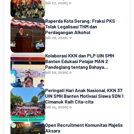
Juli 27, 2026
0
Raperda Kota Serang: Fraksi PKS
Tolak Legalisasi THM dan
Perdagangan Alkohol
Juli 29, 2026
0
Kolaborasi KKN dan PLP UIN SMH
Banten Edukasi Pelajar MAN 2
Pandeglang tentang Bahaya
Pernikahan Dini
Juli 29, 2026
0
Peringati Hari Anak Nasional, KKN 37
UIN SMH Banten Motivasi Siswa SDN 1
Cimanuk Raih Cita-cita
Juli 24, 2026
0
Open Recruitment Komunitas Majelis
Aksara